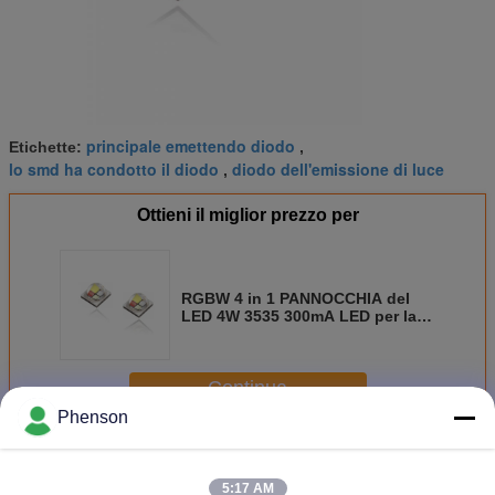
principale emettendo diodo
Etichette:
,
lo smd ha condotto il diodo
diodo dell'emissione di luce
,
Ottieni il miglior prezzo per
RGBW 4 in 1 PANNOCCHIA del
LED 4W 3535 300mA LED per la
luce della piscina
Continua
Phenson
Diodo della PANNOCCHIA LED
Più
5:17 AM