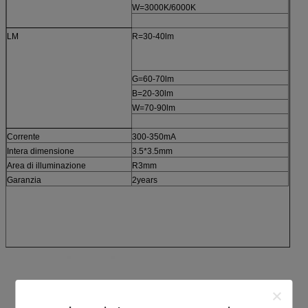
W=3000K/6000K
LM
R=30-40lm
G=60-70lm
B=20-30lm
W=70-90lm
Corrente
300-350mA
Intera dimensione
3.5*3.5mm
Area di illuminazione
R3mm
Garanzia
2years