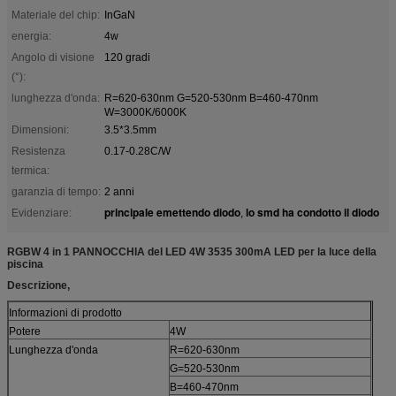
Materiale del chip:
InGaN
energia:
4w
Angolo di visione
120 gradi
(°):
lunghezza d'onda:
R=620-630nm G=520-530nm B=460-470nm
W=3000K/6000K
Dimensioni:
3.5*3.5mm
Resistenza
0.17-0.28C/W
termica:
garanzia di tempo:
2 anni
principale emettendo diodo
lo smd ha condotto il diodo
Evidenziare:
,
RGBW 4 in 1 PANNOCCHIA del LED 4W 3535 300mA LED per la luce della
piscina
Descrizione,
Informazioni di prodotto
Potere
4W
Lunghezza d'onda
R=620-630nm
G=520-530nm
B=460-470nm