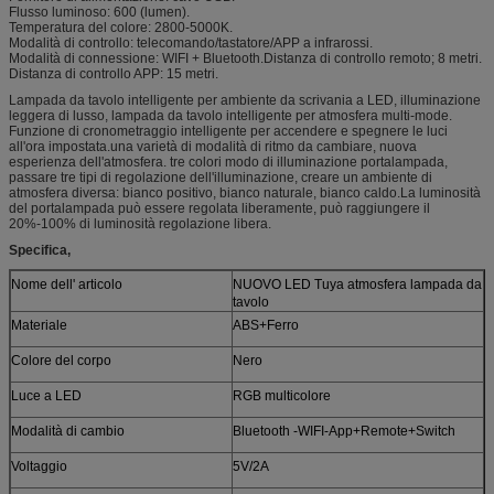
Flusso luminoso: 600 (lumen).
Temperatura del colore: 2800-5000K.
Modalità di controllo: telecomando/tastatore/APP a infrarossi.
Modalità di connessione: WIFI + Bluetooth.Distanza di controllo remoto; 8 metri.
Distanza di controllo APP: 15 metri.
Lampada da tavolo intelligente per ambiente da scrivania a LED, illuminazione
leggera di lusso, lampada da tavolo intelligente per atmosfera multi-mode.
Funzione di cronometraggio intelligente per accendere e spegnere le luci
all'ora impostata.una varietà di modalità di ritmo da cambiare, nuova
esperienza dell'atmosfera. tre colori modo di illuminazione portalampada,
passare tre tipi di regolazione dell'illuminazione, creare un ambiente di
atmosfera diversa: bianco positivo, bianco naturale, bianco caldo.La luminosità
del portalampada può essere regolata liberamente, può raggiungere il
20%-100% di luminosità regolazione libera.
Specifica,
Nome dell' articolo
NUOVO LED Tuya atmosfera lampada da
tavolo
Materiale
ABS+Ferro
Colore del corpo
Nero
Luce a LED
RGB multicolore
Modalità di cambio
Bluetooth -WIFI-App+Remote+Switch
Voltaggio
5V/2A