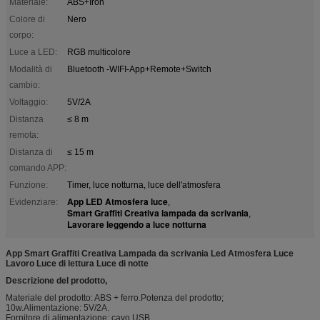
Materiale:
ABS+Iron
Colore di
Nero
corpo:
Luce a LED:
RGB multicolore
Modalità di
Bluetooth -WIFI-App+Remote+Switch
cambio:
Voltaggio:
5V/2A
Distanza
≤ 8 m
remota:
Distanza di
≤ 15 m
comando APP:
Funzione:
Timer, luce notturna, luce dell'atmosfera
App LED Atmosfera luce
Evidenziare:
,
Smart Graffiti Creativa lampada da scrivania
,
Lavorare leggendo a luce notturna
App Smart Graffiti Creativa Lampada da scrivania Led Atmosfera Luce
Lavoro Luce di lettura Luce di notte
Descrizione del prodotto,
Materiale del prodotto: ABS + ferro.Potenza del prodotto;
10w.Alimentazione: 5V/2A.
Fornitore di alimentazione: cavo USB.