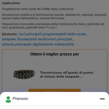
Applicazione:
Progettazione della cavità del soffitto della costruzione
Illuminazione pubblica di illuminazione (scuole, biblioteche, ospedali, aeroporti,
stazioni della metropolitana, stazioni ferroviarie
Disposizione scura della scanalatura della mobilia (porta, barra, gabinetto del
vino, guardaroba, gabinetti della TV, ecc.)
luci principali programmabili della corda
Etichette:
,
lampade fluorescenti multicolori principali
,
striscia principale digitalmente indirizzabile
Ottieni il miglior prezzo per
Trasmissione all'aperto di punto
di rottura delle lampade
fluorescenti di bassa tensione
LED di CC 5V CS2803
Continua
Phenson
Lampade fluorescenti di Digital LED
Più