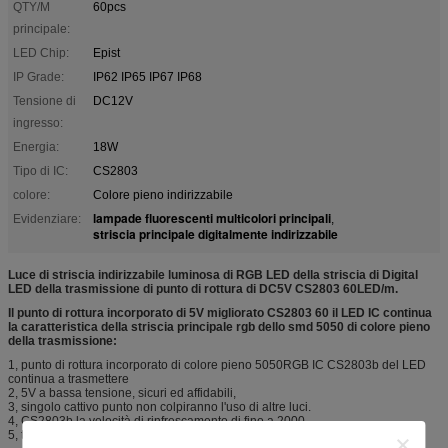
QTY/M
60pcs
principale:
LED Chip:
Epist
IP Grade:
IP62 IP65 IP67 IP68
Tensione di
DC12V
ingresso:
Energia:
18W
Tipo di IC:
CS2803
colore:
Colore pieno indirizzabile
lampade fluorescenti multicolori principali
Evidenziare:
,
striscia principale digitalmente indirizzabile
Luce di striscia indirizzabile luminosa di RGB LED della striscia di Digital
LED della trasmissione di punto di rottura di DC5V CS2803 60LED/m.
Il punto di rottura incorporato di 5V migliorato CS2803 60 il LED IC continua
la caratteristica della striscia principale rgb dello smd 5050 di colore pieno
della trasmissione:
1, punto di rottura incorporato di colore pieno 5050RGB IC CS2803b del LED
continua a trasmettere
2, 5V a bassa tensione, sicuri ed affidabili,
3, singolo cattivo punto non colpiranno l'uso di altre luci.
4, CS2803b la velocità di rinfrescamento di fino a 2000,
5, tutti gli effetti possono essere realizzati facilmente in piccolo monochip