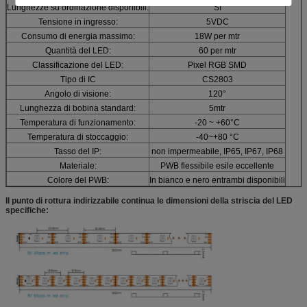
Lunghezze su ordinazione disponibili:
Sì
Tensione in ingresso:
5VDC
Consumo di energia massimo:
18W per mtr
Quantità del LED:
60 per mtr
Classificazione del LED:
Pixel RGB SMD
Tipo di IC
CS2803
Angolo di visione:
120°
Lunghezza di bobina standard:
5mtr
Temperatura di funzionamento:
-20 ~ +60°C
Temperatura di stoccaggio:
-40~+80 °C
Tasso del IP:
non impermeabile, IP65, IP67, IP68
Materiale:
PWB flessibile esile eccellente
Colore del PWB:
In bianco e nero entrambi disponibili
Il punto di rottura indirizzabile continua le dimensioni della striscia del LED
specifiche
: