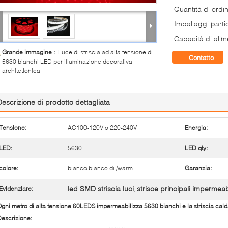
Quantità di ordi
Imballaggi partic
Capacità di alim
Grande immagine :
Luce di striscia ad alta tensione di
Contatto
5630 bianchi LED per illuminazione decorativa
architettonica
Descrizione di prodotto dettagliata
Tensione:
AC100-120V o 220-240V
Energia:
LED:
5630
LED qty:
colore:
bianco bianco di /warm
Garanzia:
led SMD striscia luci
strisce principali impermeabi
Evidenziare:
,
gni metro di alta tensione 60LEDS impermeabilizza 5630 bianchi e la striscia cal
escrizione: