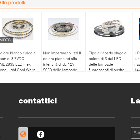
Altri prodotti
olore bianco caldo al
Non impermeabilizzi il
Tipo all'aperto singolo
Il 
eon di 3.7VDC
colore pieno ad alta
colore di S del LED
luc
MD2835 LED Flex
intensità di dc 12V
delle lampade
nas
ope Light Cool White
5050 delle lampade
fluorescenti di nastro
14W
oppio
fluorescenti flessibili
adesivo flessibile di 3M
del
del LED
per le lettere
DC
la
contattici
La
r