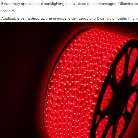
.Extensively applicato nel backlighting per le lettere del contrassegno, l'illuminazi
ubblicità
.Applicable per la decorazione di modello dell'aeroplano & dell'automobile, l'illum