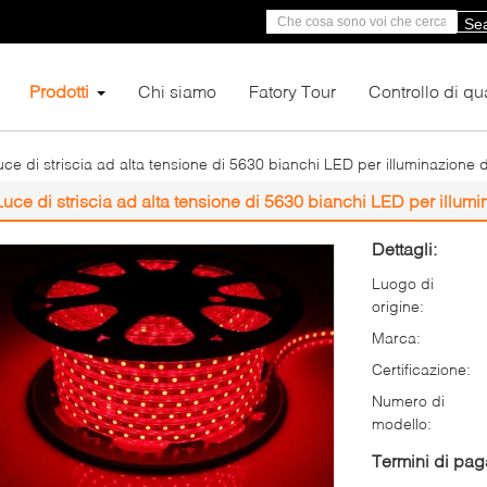
Se
Prodotti
Chi siamo
Fatory Tour
Controllo di qua
uce di striscia ad alta tensione di 5630 bianchi LED per illuminazione 
Luce di striscia ad alta tensione di 5630 bianchi LED per illumi
Dettagli:
Luogo di
origine:
Marca:
Certificazione:
Numero di
modello:
Termini di pa