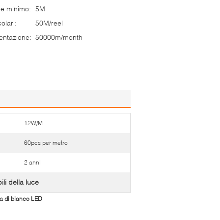
ne minimo:
5M
olari:
50M/reel
entazione:
50000m/month
12W/M
60pcs per metro
2 anni
li della luce
da di bianco LED