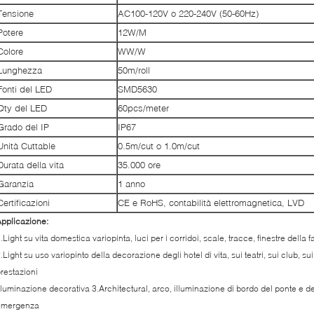
Tensione
AC100-120V o 220-240V (50-60Hz)
Potere
12W/M
Colore
WW/W
Lunghezza
50m/roll
Fonti del LED
SMD5630
Qty del LED
60pcs/meter
Grado del IP
IP67
Unità Cuttable
0.5m/cut o 1.0m/cut
Durata della vita
35.000 ore
Garanzia
1 anno
Certificazioni
CE e RoHS, contabilità elettromagnetica, LVD
pplicazione:
.Light su vita domestica variopinta, luci per i corridoi, scale, tracce, finestre della f
.Light su uso variopinto della decorazione degli hotel di vita, sui teatri, sui club, sui
restazioni
lluminazione decorativa 3.Architectural, arco, illuminazione di bordo del ponte e d
emergenza