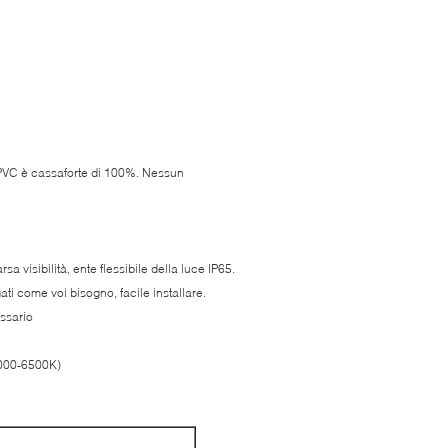
i PVC è cassaforte di 100%. Nessun
a visibilità, ente flessibile della luce IP65.
i come voi bisogno, facile installare.
essario
6000-6500K)