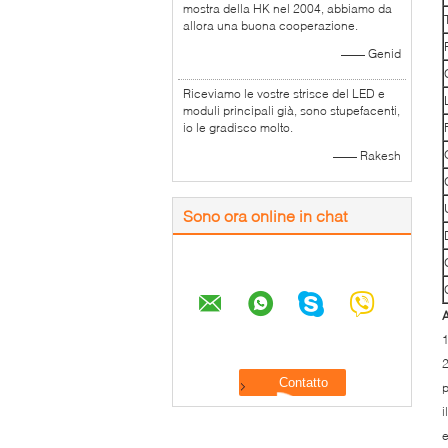
mostra della HK nel 2004, abbiamo da
allora una buona cooperazione.
—— Genid
Riceviamo le vostre strisce del LED e
moduli principali già, sono stupefacenti,
io le gradisco molto.
—— Rakesh
Sono ora online in chat
A
1
2
p
i