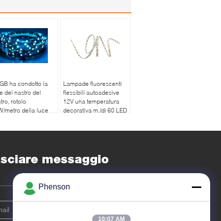
RGB ha condotto la
Lampade fluorescenti
e del nastro del
flessibili autoadesive
tro, rotolo
12V una temperatura
/metro della luce
decorativa m./di 60 LED
 nastro principale
del LED resistente
12V per la
mpadina
sciare messaggio
Phenson
10:07 AM