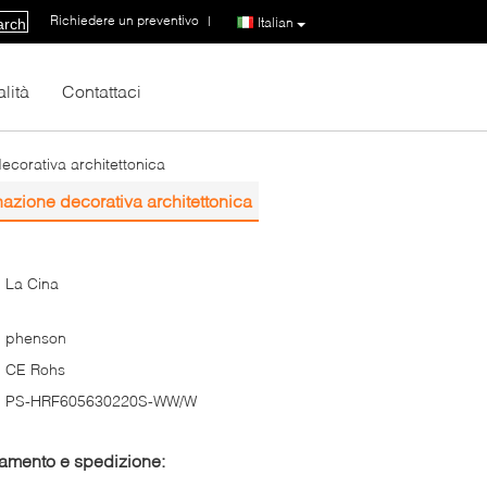
Richiedere un preventivo
|
Italian
arch
lità
Contattaci
decorativa architettonica
nazione decorativa architettonica
La Cina
phenson
CE Rohs
PS-HRF605630220S-WW/W
gamento e spedizione: