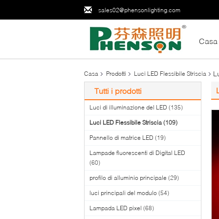
sales02@phensonlighting.com
Casa
L
Casa
Prodotti
Luci LED Flessibile Striscia
Tutti i prodotti
Luci di illuminazione del LED
(135)
Luci LED Flessibile Striscia
(109)
Pannello di matrice LED
(19)
Lampade fluorescenti di Digital LED
(60)
profilo di alluminio principale
(29)
luci principali del modulo
(54)
Lampada LED pixel
(68)