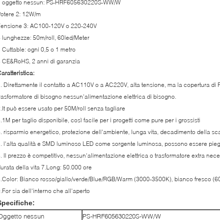
1 oggetto nessun: PS-HRF605630220S-WW/W
otere 2: 12W/m
Tensione 3: AC100-120V o 220-240V
 lunghezze: 50m/roll, 60led/Meter
 Cuttable: ogni 0,5 o 1 metro
 CE&RoHS, 2 anni di garanzia
aratteristica:
. Direttamente il contatto a AC110V o a AC220V, alta tensione, ma la copertura d
rasformatore di bisogno nessun'alimentazione elettrica di bisogno.
.It può essere usato per 50M/roll senza tagliare
.1M per taglio disponibile, così facile per i progetti come pure per i grossisti
. risparmio energetico, protezione dell'ambiente, lunga vita, decadimento della scars
. l'alta qualità e SMD luminoso LED come sorgente luminosa, possono essere piegat
. Il prezzo è competitivo, nessun'alimentazione elettrica o trasformatore extra nec
urata della vita 7.Long: 50.000 ore
.Color: Bianco rosso/giallo/verde/Blue/RGB/Warm (3000-3500K), bianco fresco (
.For sia dell'interno che all'aperto
Specifiche:
Oggetto nessun
PS-HRF605630220S-WW/W