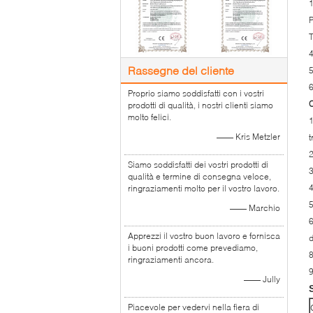
P
4
Rassegne del cliente
5
6
Proprio siamo soddisfatti con i vostri
C
prodotti di qualità, i nostri clienti siamo
molto felici.
1
—— Kris Metzler
t
2
Siamo soddisfatti dei vostri prodotti di
3
qualità e termine di consegna veloce,
4
ringraziamenti molto per il vostro lavoro.
5
—— Marchio
6
Apprezzi il vostro buon lavoro e fornisca
d
i buoni prodotti come prevediamo,
8
ringraziamenti ancora.
9
—— Jully
Piacevole per vedervi nella fiera di