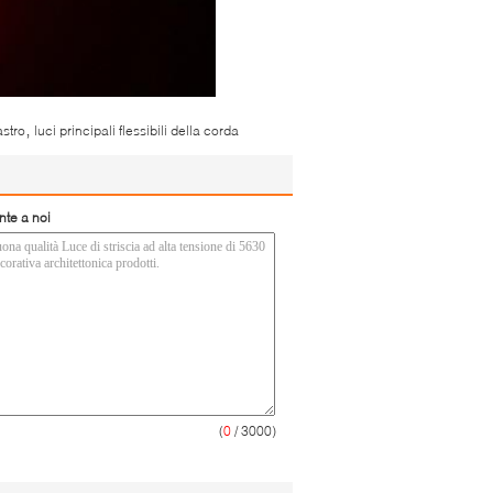
,
astro
luci principali flessibili della corda
nte a noi
(
0
/ 3000)