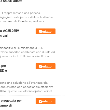
 a 6500K adatte
LED rappresentano una perfetta
ngegnerizzate per soddisfare le diverse
commerciali. Questi dispositivi di
so AC85-265V
Contatto
n vari
dispositivi di illuminazione a LED
inazione superiori combinate con durata ed
ueste luci a LED Illumination offrono una
 per
Contatto
LED e
e sono una soluzione all'avanguardia
azione esterna con eccezionale efficienza
0W, queste luci offrono opzioni versatili
progettata per
Contatto
nsumo di