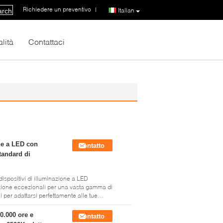
Richiedere un preventivo
|
Italian
arch
lità
Contattaci
one a LED con
Contatto
standard di
dispositivi di illuminazione a LED
nazione eccezionali per una vasta gamma di
 per adattarsi perfettamente alle tue
0.000 ore e
Contatto