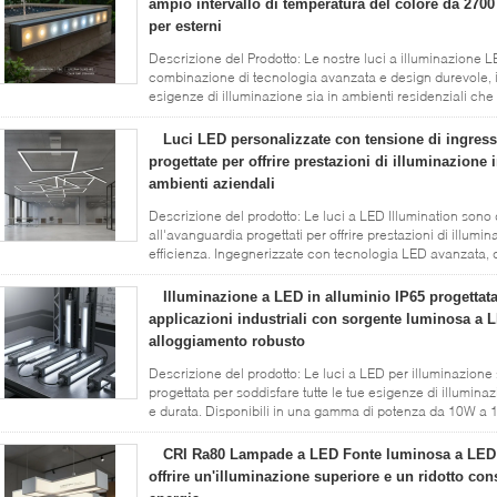
ampio intervallo di temperatura del colore da 2700
per esterni
Descrizione del Prodotto: Le nostre luci a illuminazione 
combinazione di tecnologia avanzata e design durevole, i
esigenze di illuminazione sia in ambienti residenziali che 
illuminazione a LED ...
Leggi di più
Luci LED personalizzate con tensione di ingres
progettate per offrire prestazioni di illuminazione i
ambienti aziendali
Descrizione del prodotto: Le luci a LED Illumination sono 
all'avanguardia progettati per offrire prestazioni di illum
efficienza. Ingegnerizzate con tecnologia LED avanzata, q
...
Leggi di più
Illuminazione a LED in alluminio IP65 progettata
applicazioni industriali con sorgente luminosa a 
alloggiamento robusto
Descrizione del prodotto: Le luci a LED per illuminazion
progettata per soddisfare tutte le tue esigenze di illumin
e durata. Disponibili in una gamma di potenza da 10W a 10
che si ...
Leggi di più
CRI Ra80 Lampade a LED Fonte luminosa a LED 
offrire un'illuminazione superiore e un ridotto co