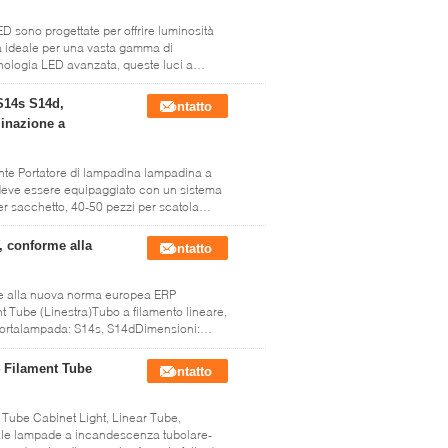
ED sono progettate per offrire luminosità
a ideale per una vasta gamma di
cnologia LED avanzata, queste luci a
S14s S14d,
Contatto
inazione a
te Portatore di lampadina lampadina a
 deve essere equipaggiato con un sistema
er sacchetto, 40-50 pezzi per scatola
, conforme alla
Contatto
rme alla nuova norma europea ERP
 Tube (Linestra)Tubo a filamento lineare,
ortalampada: S14s, S14dDimensioni:
 Filament Tube
Contatto
Tube Cabinet Light, Linear Tube,
alle lampade a incandescenza tubolare-