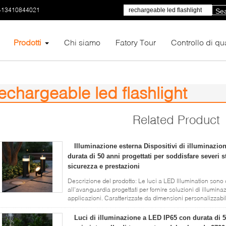
-13410844021
Se
Prodotti
Chi siamo
Fatory Tour
Controllo di qua
echargeable led flashlight
)
Related Product
Illuminazione esterna Dispositivi di illuminazi
durata di 50 anni progettati per soddisfare severi 
sicurezza e prestazioni
Descrizione del prodotto: Le luci a LED Illumination sono 
all'avanguardia progettati per fornire soluzioni di illumi
applicazioni. Caratterizzate da dimensioni personalizzabili
esigenze ...
Leggi di più
Luci di illuminazione a LED IP65 con durata di 5