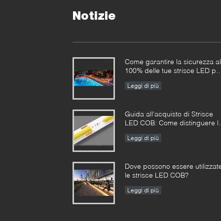
Notizie
Come garantire la sicurezza al
100% delle tue strisce LED pe
piscina?
Leggi di più
Guida all'acquisto di Strisce
LED COB: Come distinguere l
strisce LED COB buone da
Leggi di più
quelle cattive?
Dove possono essere utilizzat
le strisce LED COB?
Leggi di più