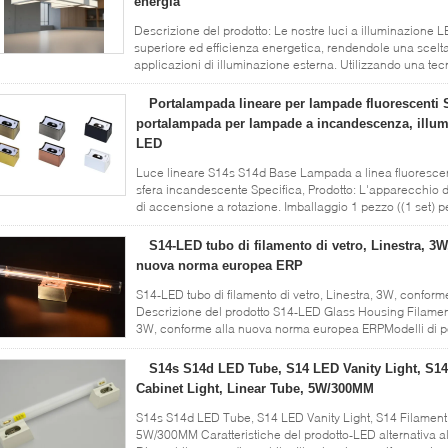
energia
Descrizione del prodotto: Le nostre luci a illuminazione L
superiore ed efficienza energetica, rendendole una scelt
applicazioni di illuminazione esterna. Utilizzando una te
illuminazione LED ...
Leggi di più
Portalampada lineare per lampade fluorescenti 
portalampada per lampade a incandescenza, illum
LED
Luce lineare S14s S14d Base Lampada a linea fluorescen
sfera incandescente Specifica, Prodotto: L'apparecchio
di accensione a rotazione. Imballaggio 1 pezzo ((1 set) p
Tempo di consegna: ...
Leggi di più
S14-LED tubo di filamento di vetro, Linestra, 3W
nuova norma europea ERP
S14-LED tubo di filamento di vetro, Linestra, 3W, confo
Descrizione del prodotto S14-LED Glass Housing Filament
3W, conforme alla nuova norma europea ERPModelli di p
lunghezza 300 mm, diametro: ...
Leggi di più
S14s S14d LED Tube, S14 LED Vanity Light, S14
Cabinet Light, Linear Tube, 5W/300MM
S14s S14d LED Tube, S14 LED Vanity Light, S14 Filament 
5W/300MM Caratteristiche del prodotto-LED alternativa 