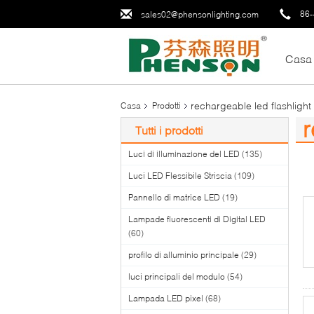
86-
sales02@phensonlighting.com
Casa
rechargeable led flashlight
Casa
Prodotti
r
Tutti i prodotti
(0
Luci di illuminazione del LED
(135)
Luci LED Flessibile Striscia
(109)
Pannello di matrice LED
(19)
Lampade fluorescenti di Digital LED
(60)
profilo di alluminio principale
(29)
luci principali del modulo
(54)
Lampada LED pixel
(68)